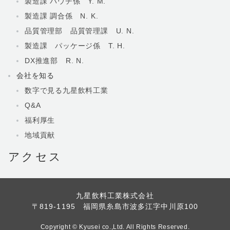
製造課 パウチ係 Y. M.
製造課 調合係 N. K.
品質管理部 品質管理課 U. N.
製造課 パッケージ係 T. H.
DX推進部 R. N.
会社を知る
数字で見る九星飲料工業
Q&A
福利厚生
地域貢献
アクセス
九星飲料工業株式会社
〒819-1195 福岡県糸島市波多江字中川原100
Copyright © Kyusei co.,Ltd. All Rights Reserved.