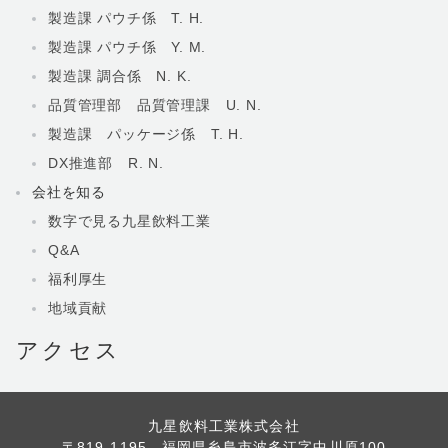
製造課 パウチ係 T. H.
製造課 パウチ係 Y. M.
製造課 調合係 N. K.
品質管理部 品質管理課 U. N.
製造課 パッケージ係 T. H.
DX推進部 R. N.
会社を知る
数字で見る九星飲料工業
Q&A
福利厚生
地域貢献
アクセス
九星飲料工業株式会社
〒819-1195 福岡県糸島市波多江字中川原100